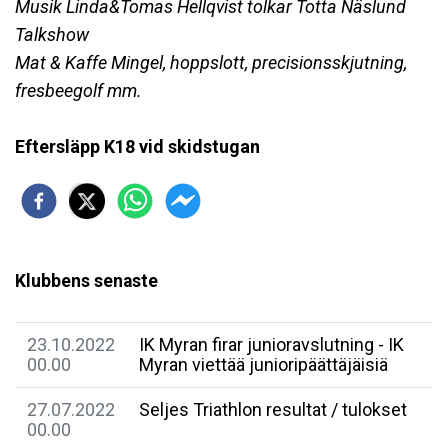
Musik Linda&Tomas Hellqvist tolkar Totta Näslund
Talkshow
Mat & Kaffe Mingel, hoppslott, precisionsskjutning,
fresbeegolf mm.
Eftersläpp K18 vid skidstugan
Klubbens senaste
23.10.2022
IK Myran firar junioravslutning - IK
00.00
Myran viettää junioripäättäjäisiä
27.07.2022
Seljes Triathlon resultat / tulokset
00.00