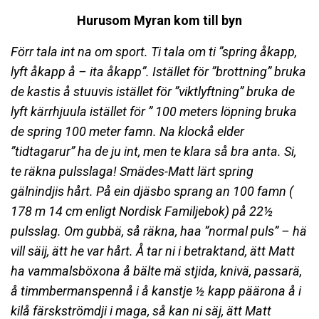
Hurusom Myran kom till byn
Förr tala int na om sport. Ti tala om ti ”spring åkapp,
lyft åkapp å – ita åkapp”. Istället för ”brottning” bruka
de kastis å stuuvis istället för ”viktlyftning” bruka de
lyft kärrhjuula istället för ” 100 meters löpning bruka
de spring 100 meter famn. Na klockå elder
”tidtagarur” ha de ju int, men te klara så bra anta. Si,
te räkna pulsslaga! Smädes-Matt lärt spring
gälnindjis hårt. På ein djäsbo sprang an 100 famn (
178 m 14 cm enligt Nordisk Familjebok) på 22½
pulsslag. Om gubbä, så räkna, haa ”normal puls” – hä
vill säij, ätt he var hårt. Å tar ni i betraktand, ätt Matt
ha vammalsböxona å bälte mä stjida, knivä, passarä,
å timmbermanspennå i å kanstje ½ kapp päärona å i
kilå färskströmdji i maga, så kan ni säj, ätt Matt