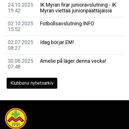
24.10.2025
​IK Myran firar junioravslutning - IK
19.42
Myran viettää junioripäättäjäisiä
02.10.2025
Fotbollsavslutning INFO
15.52
02.07.2025
Idag börjar EM!
08.27
30.06.2025
Amelie på läger denna vecka!
07.48
Klubbens nyhetsarkiv