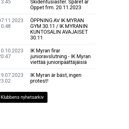
13.45
Skidentusiaster. Spåret är
Öppet frm. 20.11.2023
07.11.2023
ÖPPNING AV IK MYRAN
10.48
GYM 30.11 / IK MYRANIN
KUNTOSALIN AVAJAISET
30.11
10.10.2023
IK Myran firar
20.47
junioravslutning - IK Myran
viettää junioripäättäjäisiä
19.07.2023
IK Myran är bäst, ingen
23.02
protest!
Klubbens nyhetsarkiv