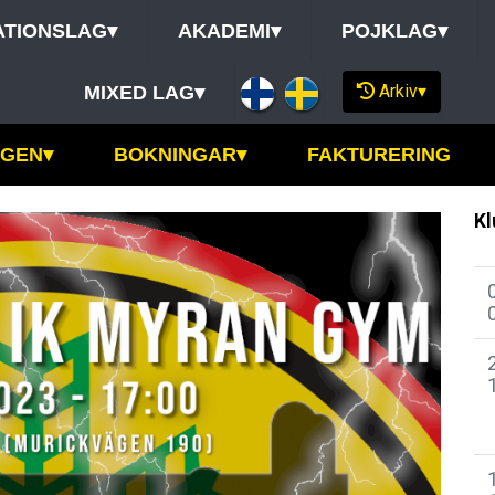
ATIONSLAG
▾
AKADEMI
▾
POJKLAG
▾
Arkiv
▾
MIXED LAG
▾
NGEN
▾
BOKNINGAR
▾
FAKTURERING
Kl