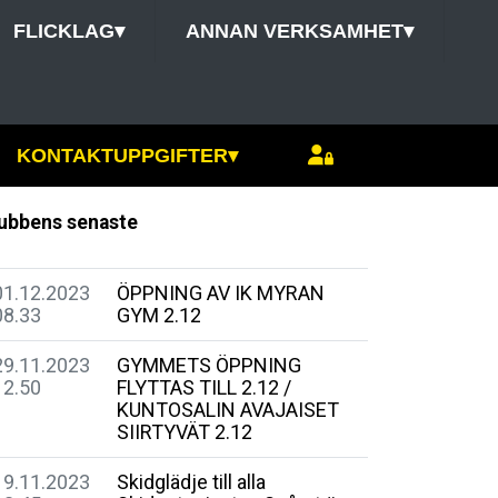
FLICKLAG
▾
ANNAN VERKSAMHET
▾
KONTAKTUPPGIFTER
▾
ubbens senaste
01.12.2023
ÖPPNING AV IK MYRAN
08.33
GYM 2.12
29.11.2023
GYMMETS ÖPPNING
12.50
FLYTTAS TILL 2.12 /
KUNTOSALIN AVAJAISET
SIIRTYVÄT 2.12
19.11.2023
Skidglädje till alla