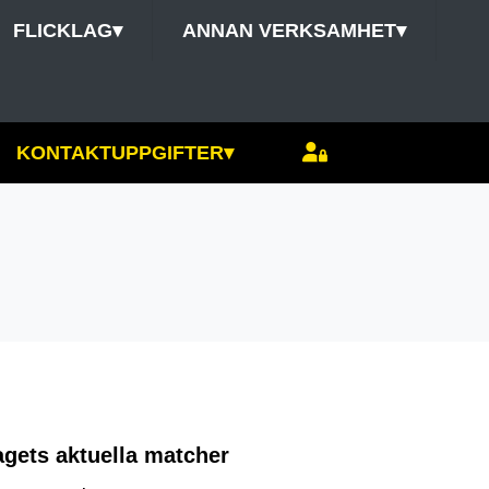
FLICKLAG
▾
ANNAN VERKSAMHET
▾
KONTAKTUPPGIFTER
▾
agets aktuella matcher