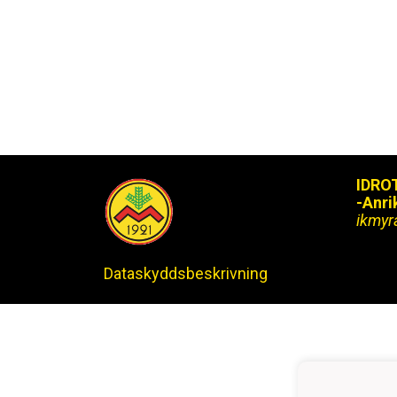
IDRO
-Anri
ikmy
Dataskyddsbeskrivning