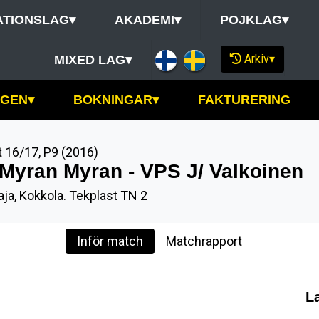
ATIONSLAG
▾
AKADEMI
▾
POJKLAG
▾
Arkiv
▾
MIXED LAG
▾
NGEN
▾
BOKNINGAR
▾
FAKTURERING
t 16/17
,
P9 (2016)
 Myran Myran - VPS J/ Valkoinen
aja, Kokkola. Tekplast TN 2
Inför match
Matchrapport
L