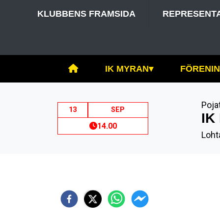
KLUBBENS FRAMSIDA
REPRESENT
IK MYRAN
▾
FÖRENI
Poja
13
SEP
IK
14.00
Loht