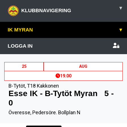
▾
KLUBBNAVIGERING
IK MYRAN
▾
LOGGA IN
25
AUG
19.00
B-Tytöt
,
T18 Kakkonen
Esse IK - B-Tytöt Myran
5 -
0
Överesse, Pedersöre. Bollplan N