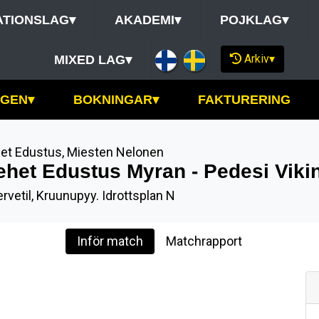
ATIONSLAG
▾
AKADEMI
▾
POJKLAG
▾
Arkiv
▾
MIXED LAG
▾
NGEN
▾
BOKNINGAR
▾
FAKTURERING
et Edustus
,
Miesten Nelonen
ehet Edustus Myran - Pedesi Viki
rvetil, Kruunupyy. Idrottsplan N
Inför match
Matchrapport