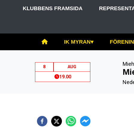
KLUBBENS FRAMSIDA
REPRESENT
IK MYRAN
▾
FÖRENI
Mieh
8
AUG
Mi
19.00
Nede