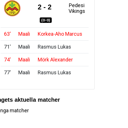
Pedesi
2 - 2
Vikings
(0-0)
63
'
Maali
Korkea-Aho Marcus
71
'
Maali
Rasmus Lukas
74
'
Maali
Mörk Alexander
77
'
Maali
Rasmus Lukas
agets aktuella matcher
Inga matcher