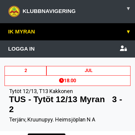
▾
KLUBBNAVIGERING
IK MYRAN
▾
LOGGA IN
2
JUL
18.00
Tytöt 12/13
,
T13 Kakkonen
TUS - Tytöt 12/13 Myran
3 -
2
Terjärv, Kruunupyy. Heimsjöplan N A