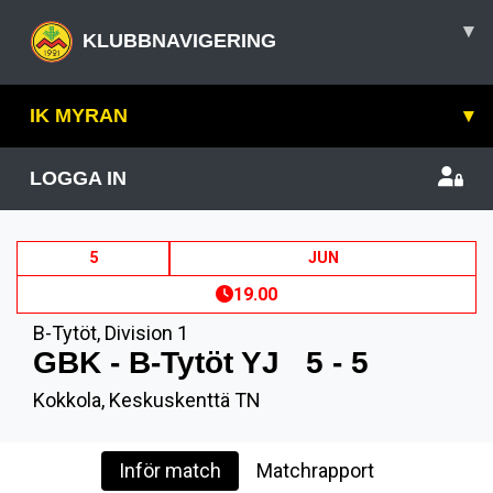
▾
KLUBBNAVIGERING
IK MYRAN
▾
LOGGA IN
5
JUN
19.00
B-Tytöt
,
Division 1
GBK - B-Tytöt YJ
5 - 5
Kokkola, Keskuskenttä TN
Inför match
Matchrapport