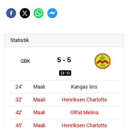
Statistik
5 - 5
GBK
(3-1)
24
'
Maali
Kangas Iiris
32
'
Maali
Henriksen Charlotte
42
'
Maali
Ollfat Melina
45
'
Maali
Henriksen Charlotte