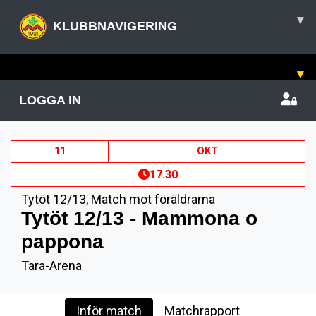
▾
KLUBBNAVIGERING
▾
LOGGA IN
11
OKT
17.30
Tytöt 12/13
,
Match mot föräldrarna
Tytöt 12/13 - Mammona o
pappona
Tara-Arena
Inför match
Matchrapport