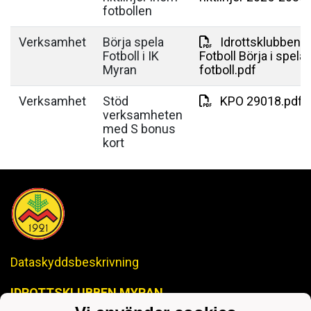
fotbollen
Verksamhet
Börja spela
Idrottsklubben 
Fotboll i IK
Fotboll Börja i spela
Myran
fotboll.pdf
Verksamhet
Stöd
KPO 29018.pdf
verksamheten
med S bonus
kort
Dataskyddsbeskrivning
IDROTTSKLUBBEN MYRAN
-Anrik Historia, Lysande Framtid-