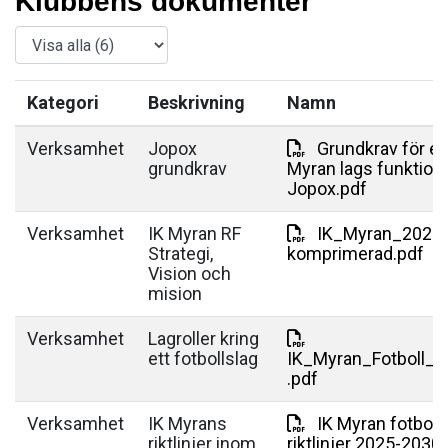
Klubbens dokumenter
Kategori
Beskrivning
Namn
Verksamhet
Jopox
Grundkrav för e
grundkrav
Myran lags funktione
Jopox.pdf
Verksamhet
IK Myran RF
IK_Myran_2026-
Strategi,
komprimerad.pdf
Vision och
mision
Verksamhet
Lagroller kring
ett fotbollslag
IK_Myran_Fotboll_la
.pdf
Verksamhet
IK Myrans
IK Myran fotboll
riktlinjer inom
riktlinjer 2025-2030