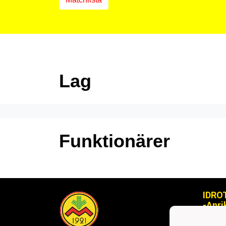
Lag
Funktionärer
IDRO
-Anri
ikmy