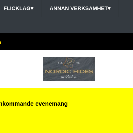
FLICKLAG
▾
ANNAN VERKSAMHET
▾
Inkommande evenemang