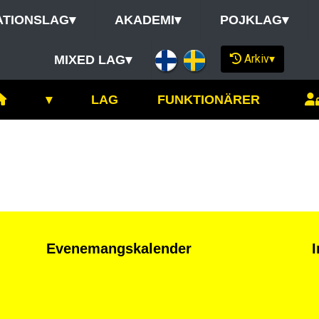
ATIONSLAG
▾
AKADEMI
▾
POJKLAG
▾
Arkiv
▾
MIXED LAG
▾
▾
LAG
FUNKTIONÄRER
Evenemangskalender