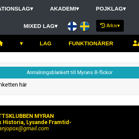
ATIONSLAG
▾
AKADEMI
▾
POJKLAG
▾
Arkiv
▾
MIXED LAG
▾
▾
LAG
FUNKTIONÄRER
Anmälningsblankett till Myrans B-flickor
nketten här
TTSKLUBBEN MYRAN
k Historia, Lysande Framtid-
ranjopox@gmail.com