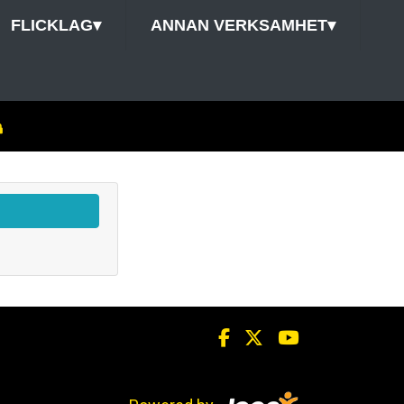
FLICKLAG
▾
ANNAN VERKSAMHET
▾