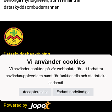
behöriga myndigheten, som i Finland är
dataskyddsombudsmannen.
Dataskyddsbeskrivning
Vi använder cookies
IDROTTSKLUBBEN MYRAN
Vi använder cookies på vår webbplats för att förbättra
-Anrik Historia, Lysande Framtid-
ikmyranjopox@gmail.com
användarupplevelsen samt för funktionella och statistiska
ändamål.
Acceptera alla
Endast nödvändiga
Powered by