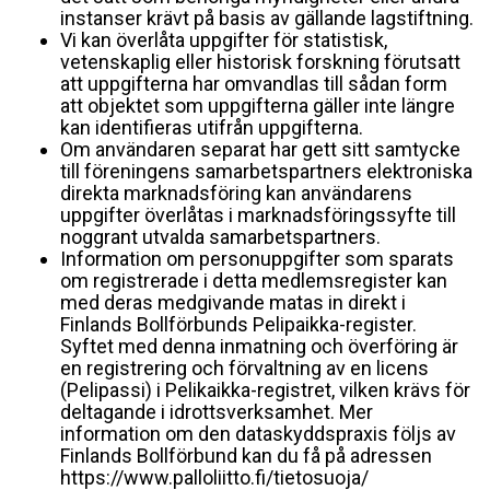
instanser krävt på basis av gällande lagstiftning.
Vi kan överlåta uppgifter för statistisk,
vetenskaplig eller historisk forskning förutsatt
att uppgifterna har omvandlas till sådan form
att objektet som uppgifterna gäller inte längre
kan identifieras utifrån uppgifterna.
Om användaren separat har gett sitt samtycke
till föreningens samarbetspartners elektroniska
direkta marknadsföring kan användarens
uppgifter överlåtas i marknadsföringssyfte till
noggrant utvalda samarbetspartners.
Information om personuppgifter som sparats
om registrerade i detta medlemsregister kan
med deras medgivande matas in direkt i
Finlands Bollförbunds Pelipaikka-register.
Syftet med denna inmatning och överföring är
en registrering och förvaltning av en licens
(Pelipassi) i Pelikaikka-registret, vilken krävs för
deltagande i idrottsverksamhet. Mer
information om den dataskyddspraxis följs av
Finlands Bollförbund kan du få på adressen
https://www.palloliitto.fi/tietosuoja/