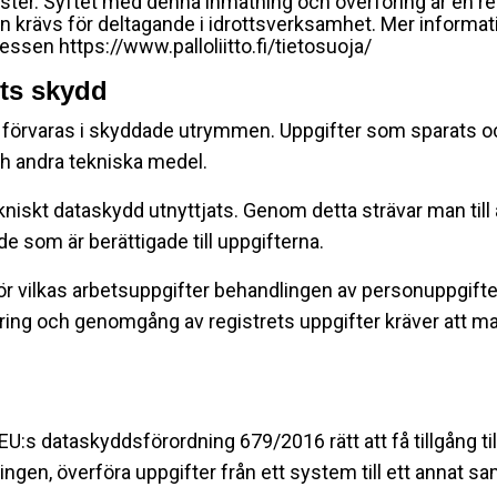
ster. Syftet med denna inmatning och överföring är en reg
ilken krävs för deltagande i idrottsverksamhet. Mer inform
essen https://www.palloliitto.fi/tietosuoja/
ets skydd
t förvaras i skyddade utrymmen. Uppgifter som sparats och
h andra tekniska medel.
kniskt dataskydd utnyttjats. Genom detta strävar man till
de som är berättigade till uppgifterna.
ör vilkas arbetsuppgifter behandlingen av personuppgifter 
ering och genomgång av registrets uppgifter kräver att ma
EU:s dataskyddsförordning 679/2016 rätt att få tillgång til
ngen, överföra uppgifter från ett system till ett annat 