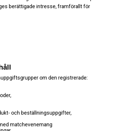
es berättigade intresse, framförallt för
håll
nuppgiftsgrupper om den registrerade:
oder,
ukt- och beställningsuppgifter,
and med matchevenemang
ingar