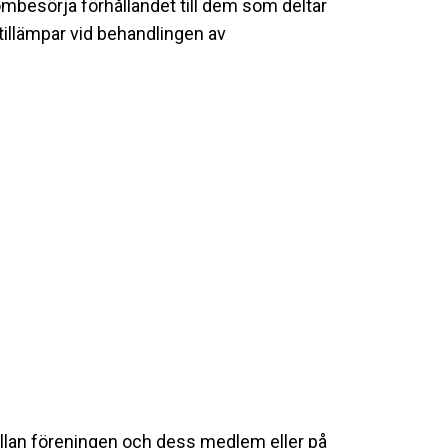
ombesörja förhållandet till dem som deltar
illämpar vid behandlingen av
llan föreningen och dess medlem eller på