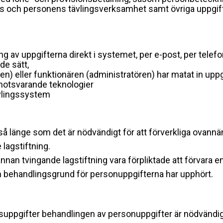
ns och personens tävlingsverksamhet samt övriga uppgi
av uppgifterna direkt i systemet, per e-post, per telef
de sätt,
) eller funktionären (administratören) har matat in upp
motsvarande teknologier
ävlingssystem
 så länge som det är nödvändigt för att förverkliga ova
lagstiftning.
annan tvingande lagstiftning vara förpliktade att förvara
an behandlingsgrund för personuppgifterna har upphört.
tsuppgifter behandlingen av personuppgifter är nödvändig,