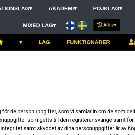
ATIONSLAG
▾
AKADEMI
▾
POJKLAG
▾
Arkiv
▾
MIXED LAG
▾
▾
LAG
FUNKTIONÄRER
 för de personuppgifter, som vi samlar in om de som del
onuppgifter som getts till den registeransvarige samt för
integritet samt skyddet av dina personuppgifter är av hö