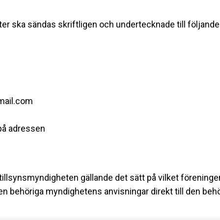
eter ska sändas skriftligen och undertecknade till följand
gmail.com
på adressen
till tillsynsmyndigheten gällande det sätt på vilket förenin
en behöriga myndighetens anvisningar direkt till den beh