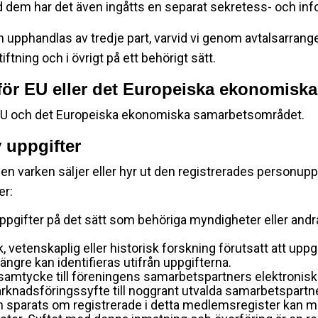
 dem har det även ingåtts en separat sekretess- och in
 upphandlas av tredje part, varvid vi genom avtalsarran
tning och i övrigt på ett behörigt sätt.
nför EU eller det Europeiska ekonomis
ör EU och det Europeiska ekonomiska samarbetsområdet.
 uppgifter
en varken säljer eller hyr ut den registrerades personuppgi
er:
pgifter på det sätt som behöriga myndigheter eller andra
sk, vetenskaplig eller historisk forskning förutsatt att upp
ängre kan identifieras utifrån uppgifterna.
 samtycke till föreningens samarbetspartners elektronis
rknadsföringssyfte till noggrant utvalda samarbetspartn
sparats om registrerade i detta medlemsregister kan m