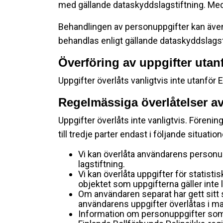
med gällande dataskyddslagstiftning. Med
Behandlingen av personuppgifter kan även
behandlas enligt gällande dataskyddslagstif
Överföring av uppgifter uta
Uppgifter överlåts vanligtvis inte utanf
Regelmässiga överlåtelser av
Uppgifter överlåts inte vanligtvis. Förening
till tredje parter endast i följande situation
Vi kan överlåta användarens personup
lagstiftning.
Vi kan överlåta uppgifter för statisti
objektet som uppgifterna gäller inte l
Om användaren separat har gett sitt
användarens uppgifter överlåtas i ma
Information om personuppgifter som 