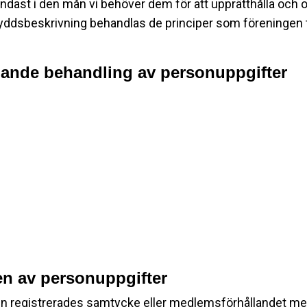
endast i den mån vi behöver dem för att upprätthålla och 
yddsbeskrivning behandlas de principer som föreningen t
lande behandling av personuppgifter
n av personuppgifter
en registrerades samtycke eller medlemsförhållandet me