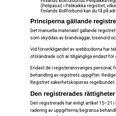
Finlands Bollförbunds Pelipaikka-regi
(Pelipassi) i Pelikaikka-registret, v
Finlands Bollförbund kan du få på adr
Principerna gällande registr
Det manuella materialet gällande registre
som skyddas av brandväggar, lösenord oc
Vid förverkligandet av webbsidorna har te
oförändrade och är tillgängliga endast för 
Endast de i registeransvariges personal, f
behandling av registrets uppgifter. Redig
Registret säkerhetskopieras regelbundet.
Den registrerades rättigheter
Den registrerade har enligt artikel 15–21 i 
radering av uppgifterna, begränsa behandli