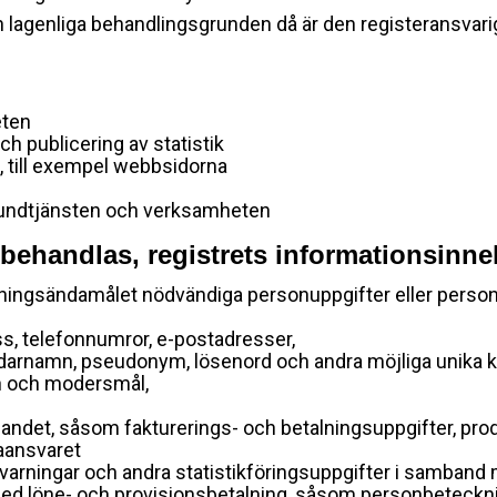
 lagenliga behandlingsgrunden då är den registeransvarig
eten
ch publicering av statistik
till exempel webbsidorna
kundtjänsten och verksamheten
ehandlas, registrets informationsinne
dningsändamålet nödvändiga personuppgifter eller perso
s, telefonnumror, e-postadresser,
darnamn, pseudonym, lösenord och andra möjliga unika k
ön och modersmål,
ndet, såsom fakturerings- och betalningsuppgifter, prod
aansvaret
, varningar och andra statistikföringsuppgifter i samb
med löne- och provisionsbetalning, såsom personbeteckn