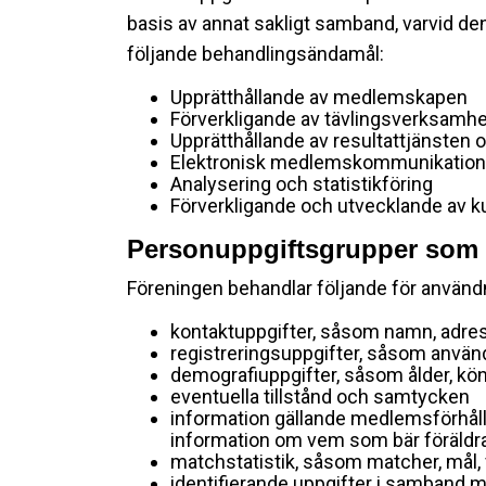
basis av annat sakligt samband, varvid den
följande behandlingsändamål:
Upprätthållande av medlemskapen
Förverkligande av tävlingsverksamh
Upprätthållande av resultattjänsten o
Elektronisk medlemskommunikation, 
Analysering och statistikföring
Förverkligande och utvecklande av 
Personuppgiftsgrupper som b
Föreningen behandlar följande för använ
kontaktuppgifter, såsom namn, adres
registreringsuppgifter, såsom använ
demografiuppgifter, såsom ålder, k
eventuella tillstånd och samtycken
information gällande medlemsförhålla
information om vem som bär föräldr
matchstatistik, såsom matcher, mål
identifierande uppgifter i samband 