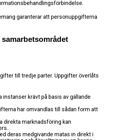
formationsbehandlingsförbindelse.
gemang garanterar att personuppgifterna
ka samarbetsområdet
fter till tredje parter. Uppgifter överlåts
 instanser krävt på basis av gällande
gifterna har omvandlas till sådan form att
ka direkta marknadsföring kan
ers.
ed deras medgivande matas in direkt i