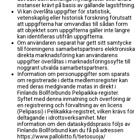
instanser krävt på basis av gällande lagstiftning.
Vi kan överlåta uppgifter för statistisk,
vetenskaplig eller historisk forskning förutsatt
att uppgifterna har omvandlas till sådan form
att objektet som uppgifterna gäller inte längre
kan identifieras utifrån uppgifterna.
Om användaren separat har gett sitt samtycke
till föreningens samarbetspartners elektroniska
direkta marknadsföring kan användarens
uppgifter överlåtas i marknadsföringssyfte till
noggrant utvalda samarbetspartners.
Information om personuppgifter som sparats
om registrerade i detta medlemsregister kan
med deras medgivande matas in direkt i
Finlands Bollförbunds Pelipaikka-register.
Syftet med denna inmatning och överföring är
en registrering och förvaltning av en licens
(Pelipassi) i Pelikaikka-registret, vilken krävs för
deltagande i idrottsverksamhet. Mer
information om den dataskyddspraxis följs av
Finlands Bollförbund kan du få på adressen
https://www.palloliitto.fi/tietosuoja/