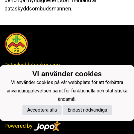
behöriga myndigheten, som i Finland är
dataskyddsombudsmannen.
Dataskyddsbeskrivning
Vi använder cookies
IDROTTSKLUBBEN MYRAN
Vi använder cookies på vår webbplats för att förbättra
-Anrik Historia, Lysande Framtid-
ikmyranjopox@gmail.com
användarupplevelsen samt för funktionella och statistiska
ändamål.
Acceptera alla
Endast nödvändiga
Powered by