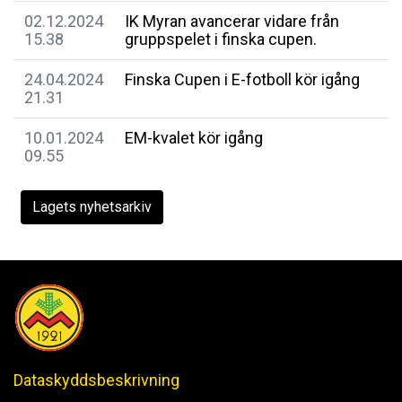
02.12.2024
IK Myran avancerar vidare från
15.38
gruppspelet i finska cupen.
24.04.2024
Finska Cupen i E-fotboll kör igång
21.31
10.01.2024
EM-kvalet kör igång
09.55
Lagets nyhetsarkiv
Dataskyddsbeskrivning