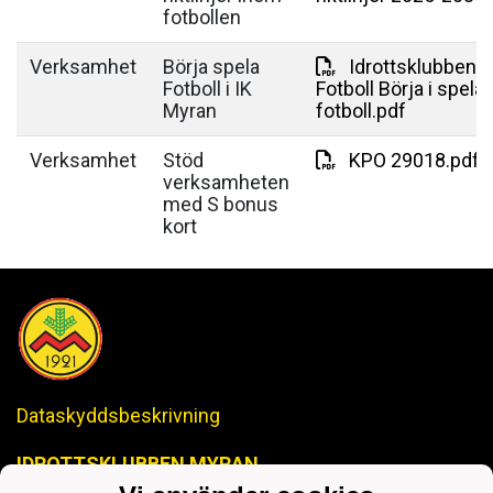
fotbollen
Verksamhet
Börja spela
Idrottsklubben 
Fotboll i IK
Fotboll Börja i spela
Myran
fotboll.pdf
Verksamhet
Stöd
KPO 29018.pdf
verksamheten
med S bonus
kort
Dataskyddsbeskrivning
IDROTTSKLUBBEN MYRAN
-Anrik Historia, Lysande Framtid-