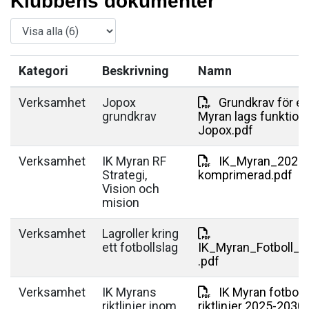
Klubbens dokumenter
Kategori
Beskrivning
Namn
Verksamhet
Jopox
Grundkrav för e
grundkrav
Myran lags funktione
Jopox.pdf
Verksamhet
IK Myran RF
IK_Myran_2026-
Strategi,
komprimerad.pdf
Vision och
mision
Verksamhet
Lagroller kring
ett fotbollslag
IK_Myran_Fotboll_la
.pdf
Verksamhet
IK Myrans
IK Myran fotboll
riktlinjer inom
riktlinjer 2025-2030