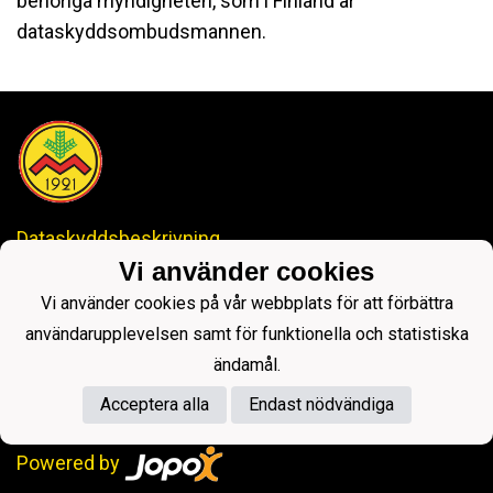
behöriga myndigheten, som i Finland är
dataskyddsombudsmannen.
Dataskyddsbeskrivning
Vi använder cookies
IDROTTSKLUBBEN MYRAN
Vi använder cookies på vår webbplats för att förbättra
-Anrik Historia, Lysande Framtid-
ikmyranjopox@gmail.com
användarupplevelsen samt för funktionella och statistiska
ändamål.
Acceptera alla
Endast nödvändiga
Powered by