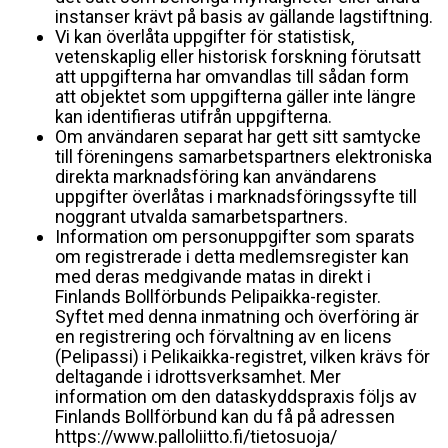
instanser krävt på basis av gällande lagstiftning.
Vi kan överlåta uppgifter för statistisk,
vetenskaplig eller historisk forskning förutsatt
att uppgifterna har omvandlas till sådan form
att objektet som uppgifterna gäller inte längre
kan identifieras utifrån uppgifterna.
Om användaren separat har gett sitt samtycke
till föreningens samarbetspartners elektroniska
direkta marknadsföring kan användarens
uppgifter överlåtas i marknadsföringssyfte till
noggrant utvalda samarbetspartners.
Information om personuppgifter som sparats
om registrerade i detta medlemsregister kan
med deras medgivande matas in direkt i
Finlands Bollförbunds Pelipaikka-register.
Syftet med denna inmatning och överföring är
en registrering och förvaltning av en licens
(Pelipassi) i Pelikaikka-registret, vilken krävs för
deltagande i idrottsverksamhet. Mer
information om den dataskyddspraxis följs av
Finlands Bollförbund kan du få på adressen
https://www.palloliitto.fi/tietosuoja/