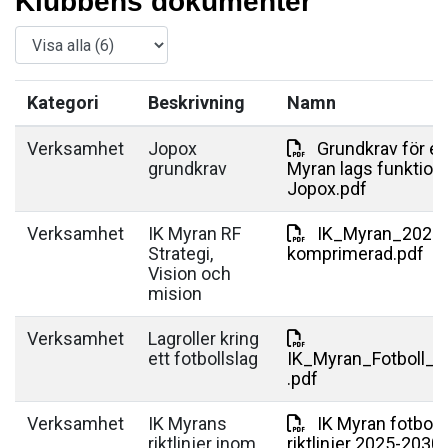
Klubbens dokumenter
Kategori
Beskrivning
Namn
Verksamhet
Jopox
Grundkrav för e
grundkrav
Myran lags funktione
Jopox.pdf
Verksamhet
IK Myran RF
IK_Myran_2026-
Strategi,
komprimerad.pdf
Vision och
mision
Verksamhet
Lagroller kring
ett fotbollslag
IK_Myran_Fotboll_la
.pdf
Verksamhet
IK Myrans
IK Myran fotboll
riktlinjer inom
riktlinjer 2025-2030