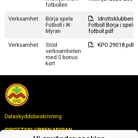
fotbollen
Verksamhet
Börja spela
Idrottsklubben 
Fotboll i IK
Fotboll Börja i spela
Myran
fotboll.pdf
Verksamhet
Stöd
KPO 29018.pdf
verksamheten
med S bonus
kort
Dataskyddsbeskrivning
IDROTTSKLUBBEN MYRAN
-Anrik Historia, Lysande Framtid-