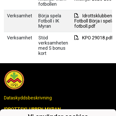
fotbollen
Verksamhet
Börja spela
Idrottsklubben 
Fotboll i IK
Fotboll Börja i spela
Myran
fotboll.pdf
Verksamhet
Stöd
KPO 29018.pdf
verksamheten
med S bonus
kort
Dataskyddsbeskrivning
IDROTTSKLUBBEN MYRAN
-Anrik Historia, Lysande Framtid-