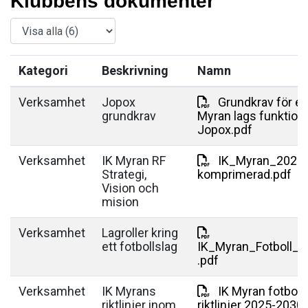
Klubbens dokumenter
Kategori
Beskrivning
Namn
Verksamhet
Jopox
Grundkrav för e
grundkrav
Myran lags funktione
Jopox.pdf
Verksamhet
IK Myran RF
IK_Myran_2026-
Strategi,
komprimerad.pdf
Vision och
mision
Verksamhet
Lagroller kring
ett fotbollslag
IK_Myran_Fotboll_la
.pdf
Verksamhet
IK Myrans
IK Myran fotboll
riktlinjer inom
riktlinjer 2025-2030