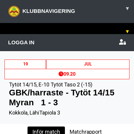
▾
KLUBBNAVIGERING
▾
LOGGA IN
19
JUL
09.20
Tytöt 14/15
,
E-10 Tytöt Taso 2 (-15)
GBK/harraste - Tytöt 14/15
Myran
1 - 3
Kokkola, LähiTapiola 3
Inför match
Matchrapport