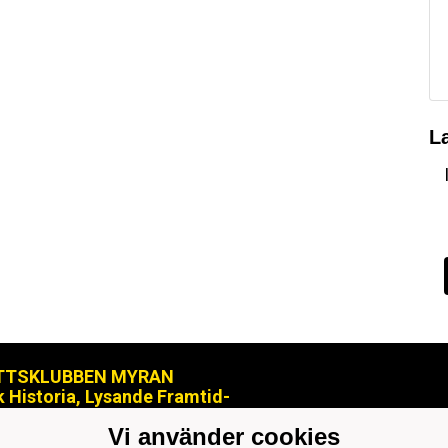
L
TTSKLUBBEN MYRAN
k Historia, Lysande Framtid-
ranjopox@gmail.com
Vi använder cookies