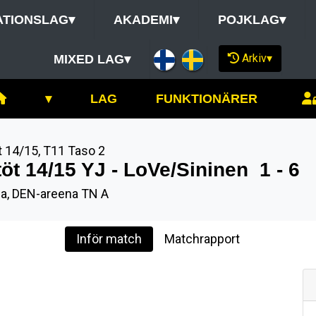
ATIONSLAG
▾
AKADEMI
▾
POJKLAG
▾
Arkiv
▾
MIXED LAG
▾
▾
LAG
FUNKTIONÄRER
t 14/15
,
T11 Taso 2
töt 14/15 YJ - LoVe/Sininen
1 - 6
la, DEN-areena TN A
Inför match
Matchrapport