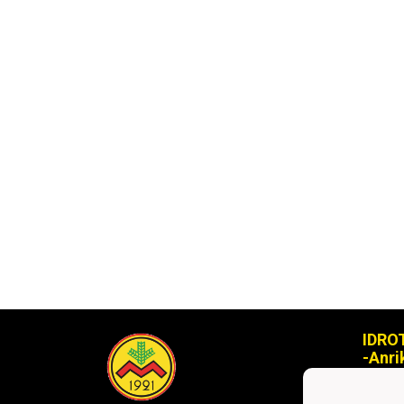
IDRO
-Anri
ikmy