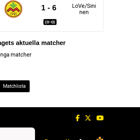
LoVe/Sini
1 - 6
nen
(0-0)
agets aktuella matcher
Inga matcher
Matchlista