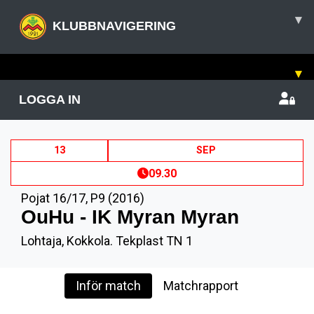
▾
KLUBBNAVIGERING
▾
LOGGA IN
13
SEP
09.30
Pojat 16/17
,
P9 (2016)
OuHu - IK Myran Myran
Lohtaja, Kokkola. Tekplast TN 1
Inför match
Matchrapport