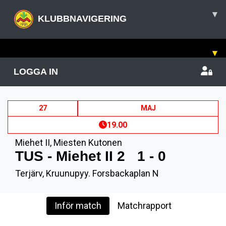
▾
KLUBBNAVIGERING
▾
LOGGA IN
27
MAJ
19.00
Miehet II
,
Miesten Kutonen
TUS - Miehet II 2
1 - 0
Terjärv, Kruunupyy. Forsbackaplan N
Inför match
Matchrapport